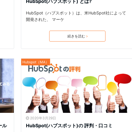
HubSpot(ハブスポット) とは?
HubSpot（ハブスポット）は、米HubSpot社によって
開発された、 マーケ
続きを読む
Hubspot（MA）
2020年3月29日
ール
HubSpot(ハブスポット)の 評判・口コミ