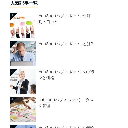
人気記事一覧
1
HubSpot(ハブスポット)の 評
判・口コミ
2
HubSpot(ハブスポット) とは?
3
HubSpot(ハブスポット) のプラ
ンと価格
4
hubspot(ハブスポット) タス
ク管理
5
HubSpot(ハブスポット) の無料