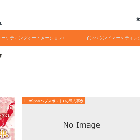
受
ル
(マーケティングオートメーション)
インバウンドマーケティン
年
HubSpot(ハブスポット) の導入事例