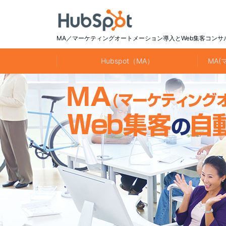
MA／マーケティングオートメーション導入とWeb集客コンサ
Hubspot（MA）
MA