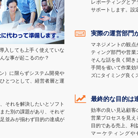
レポーティングとア
サポートします。設
実際の運営部門
マネジメントの観点
を導入しても上手く使えていな
ティング部門や営業
んな事が起こるのか？
そんな話を良く聞きま
手間を省いて作業効
ョン）に限らずシステム開発や
ズにタイミング良く
のひとつとして、経営者層と運
最終的な目的は
り、それを解決したいとソフト
効率の良い見込顧客
、また別の課題があり、それぞ
営業プロセスを見え
、足並みが揃わず目的の達成が
目的である売上、利
マーケティングや